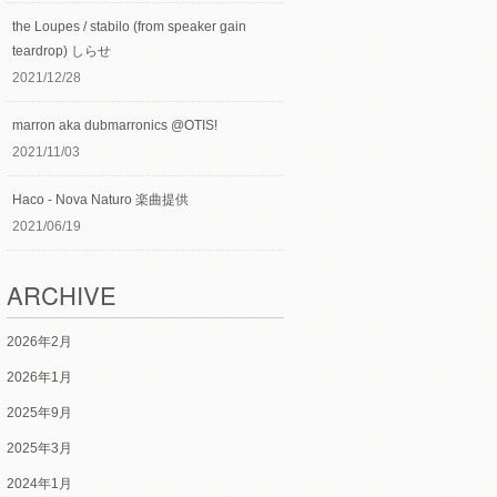
the Loupes / stabilo (from speaker gain
teardrop) しらせ
2021/12/28
marron aka dubmarronics @OTIS!
2021/11/03
Haco - Nova Naturo 楽曲提供
2021/06/19
ARCHIVE
2026年2月
2026年1月
2025年9月
2025年3月
2024年1月