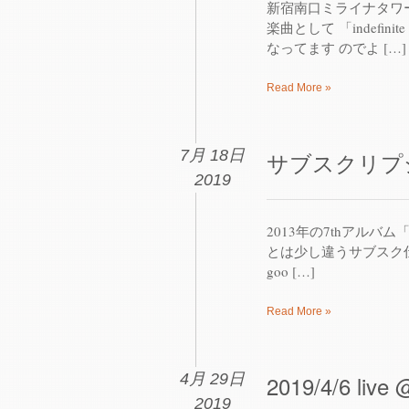
新宿南口ミライナタワー
楽曲として 「indefinit
なってます のでよ […]
Read More »
7月 18日
サブスクリプ
2019
2013年の7thアルバム「a
とは少し違うサブスク仕様な内
goo […]
Read More »
4月 29日
2019/4/6 liv
2019