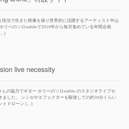
ing」という技法で生きた映像を操り世界的に活躍するアーティスト中山
リベのソロstabiloで2018年から毎月進めている年間企画
[…]
ssion live necessity
stJapanさんの協力でギター ホリベのソロstabilo のスタジオライブセ
きました。 シンセやエフェクターを駆使しての約30分くらい
トドローン […]