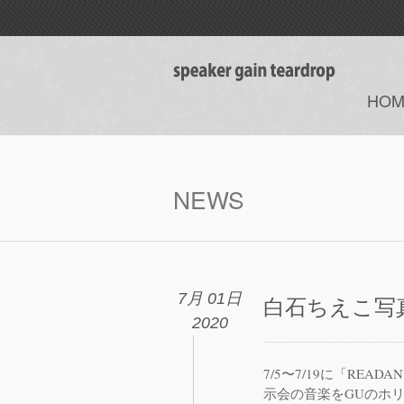
HOM
NEWS
7月 01日
白石ちえこ写
2020
7/5〜7/19に「RE
示会の音楽をGUのホリ