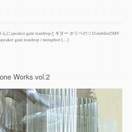
apanさんにspeaker gain teardropとギター ホリベのソロstabiloのMV
 gain teardrop / metaphor […]
one Works vol​.​2