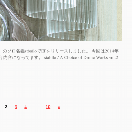
ソロ名義stbailoでEPをリリースしました。 今回は2014年
ってます。 stabilo / A Choice of Drone Works vol​.​2
2
3
4
…
10
»