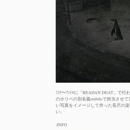
7/5〜7/19に「READAN DEA
のホリベの別名義stabiloで担当
い写真をイメージして作った長尺の楽
い。
:INFO