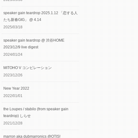
speaker gain teardrop 2025.1.12 「恋する人
たち新春GIG」 @ 4.14
2025/03/18
speaker gain teardrop @ 渋谷HOME
2023/12/9 live digest
2024/01/24
MITOHO V コンピレーション
2023/12/26
New Year 2022
2022/01/01
the Loupes / stabilo (from speaker gain
teardrop) しらせ
2021/12/28
marron aka dubmarronics @OTIS!