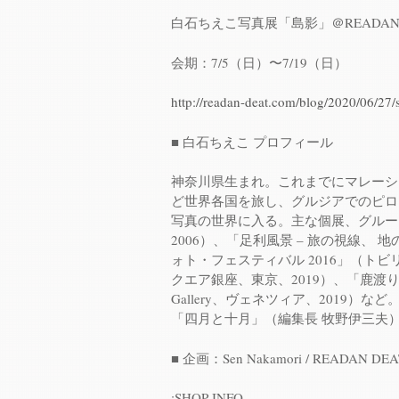
白石ちえこ写真展「島影」＠READAN 
会期：7/5（日）〜7/19（日）
http://readan-deat.com/blog/2020/06/27
■ 白石ちえこ プロフィール
神奈川県生まれ。これまでにマレーシ
ど世界各国を旅し、グルジアでのピロ
写真の世界に入る。主な個展、グルー
2006）、「足利風景 – 旅の視線、 
ォト・フェスティバル 2016」（ト
クエア銀座、東京、2019）、「鹿渡り」（Mi
Gallery、ヴェネツィア、2019
「四月と十月」（編集長 牧野伊三夫
■ 企画：Sen Nakamori / READAN DEA
:SHOP INFO