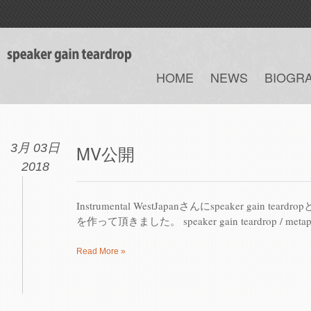
HOME
NEWS
BIOGR
3月 03日
MV公開
2018
Instrumental WestJapanさんにspeaker gain te
を作って頂きました。 speaker gain teardrop / metap
Read More »