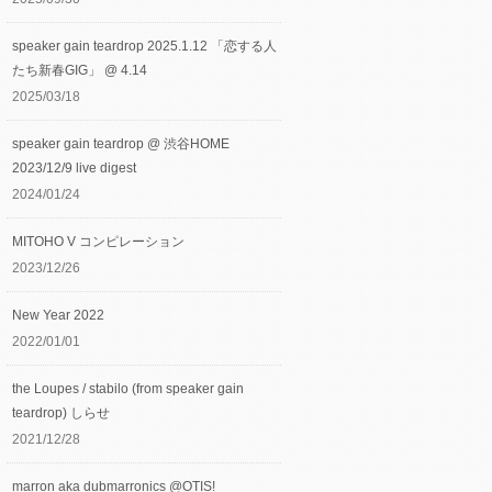
speaker gain teardrop 2025.1.12 「恋する人
たち新春GIG」 @ 4.14
2025/03/18
speaker gain teardrop @ 渋谷HOME
2023/12/9 live digest
2024/01/24
MITOHO V コンピレーション
2023/12/26
New Year 2022
2022/01/01
the Loupes / stabilo (from speaker gain
teardrop) しらせ
2021/12/28
marron aka dubmarronics @OTIS!