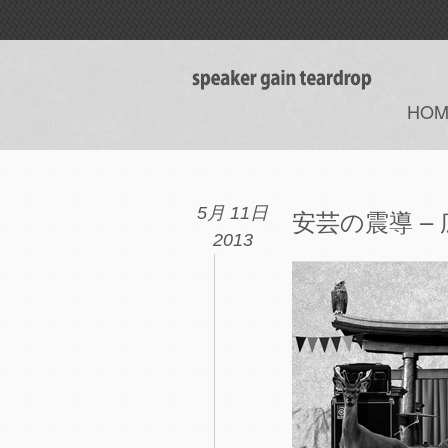
HOM
5月 11日
安芸の震導 –
2013