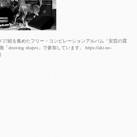
ド27組を集めたフリー・コンピレーションアルバム「安芸の震
awing shapes」で参加しています。 https://aki-no-
]