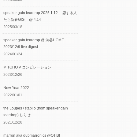
speaker gain teardrop 2025.1.12 「恋する人
たち新春GIG」 @ 4.14
2025/03/18
speaker gain teardrop @ 渋谷HOME
2023/12/9 live digest
2024/01/24
MITOHO V コンピレーション
2023/12/26
New Year 2022
2022/01/01
the Loupes / stabilo (from speaker gain
teardrop) しらせ
2021/12/28
marron aka dubmarronics @OTIS!