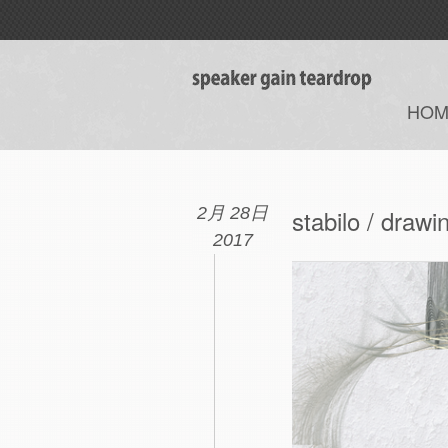
HOM
2月 28日
stabilo / drawin
2017