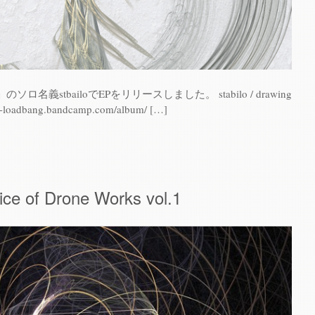
名義stbailoでEPをリリースしました。 stabilo / drawing
ilo-loadbang.bandcamp.com/album/ […]
ice of Drone Works vol​.​1