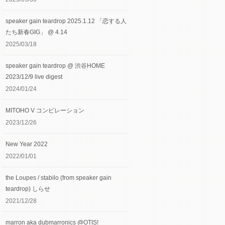
speaker gain teardrop 2025.1.12 「恋する人
たち新春GIG」 @ 4.14
2025/03/18
speaker gain teardrop @ 渋谷HOME
2023/12/9 live digest
2024/01/24
MITOHO V コンピレーション
2023/12/26
New Year 2022
2022/01/01
the Loupes / stabilo (from speaker gain
teardrop) しらせ
2021/12/28
marron aka dubmarronics @OTIS!