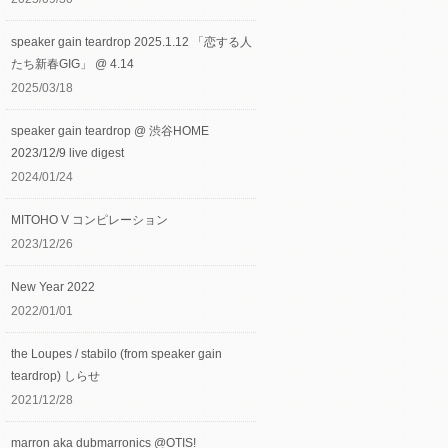
speaker gain teardrop 2025.1.12 「恋する人
たち新春GIG」 @ 4.14
2025/03/18
speaker gain teardrop @ 渋谷HOME
2023/12/9 live digest
2024/01/24
MITOHO V コンピレーション
2023/12/26
New Year 2022
2022/01/01
the Loupes / stabilo (from speaker gain
teardrop) しらせ
2021/12/28
marron aka dubmarronics @OTIS!