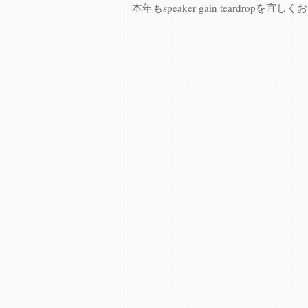
本年もspeaker gain teardropを