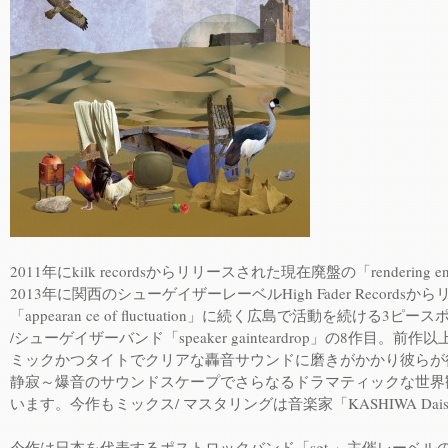
2011年にkilk recordsからリリースされた現在廃盤の「rendering enc
2013年に関西のシューゲイザーレーベルHigh Fader Recordsか
「appearan ce of fluctuation」に続く広島で活動を続ける3ピ
/シューゲイザーバンド「speaker gainteardrop」の8作目。前作
ミックかつタイトでクリアな轟音サウンドに磨きがかかり彼らが
静寂～爆音のサウンドスケープでさらなるドラマティックな世界
います。今作もミックス/ マスタリングは音楽家「KASHIWA Dai
今作は日本を代表するポストロックバンド「sgt.」主催レーベル