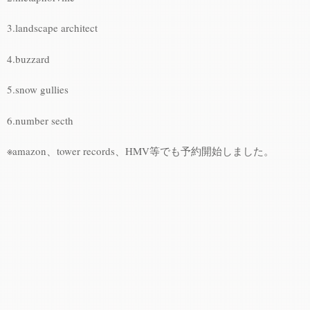
3.landscape architect
4.buzzard
5.snow gullies
6.number secth
※amazon、tower records、HMV等でも予約開始しました。