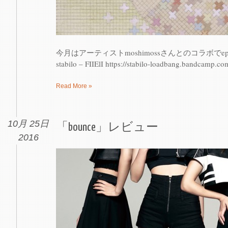
今月はアーティストmoshimossさんとのコラボでepを
stabilo – FIIElI https://stabilo-loadbang.bandcamp.c
Read More »
10月 25日
「bounce」レビュー
2016