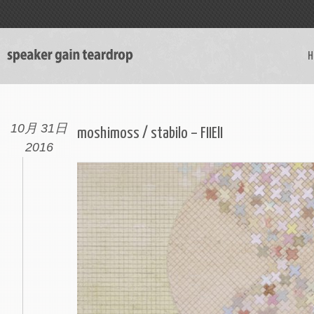
H
10月 31日
moshimoss / stabilo – FIIElI
2016