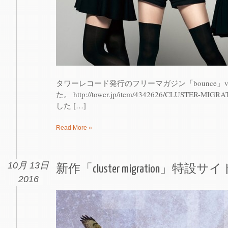
タワーレコード発行のフリーマガジン「bounce」vo
た。 http://tower.jp/item/4342626/CLUSTE
した […]
Read More »
10月 13日
新作「cluster migration」特設サイ
2016