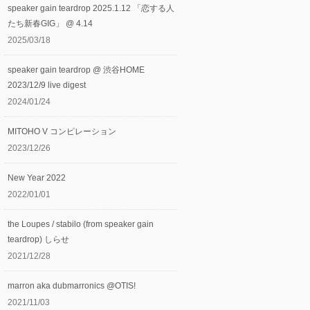
speaker gain teardrop 2025.1.12 「恋する人
たち新春GIG」 @ 4.14
2025/03/18
speaker gain teardrop @ 渋谷HOME
2023/12/9 live digest
2024/01/24
MITOHO V コンピレーション
2023/12/26
New Year 2022
2022/01/01
the Loupes / stabilo (from speaker gain
teardrop) しらせ
2021/12/28
marron aka dubmarronics @OTIS!
2021/11/03