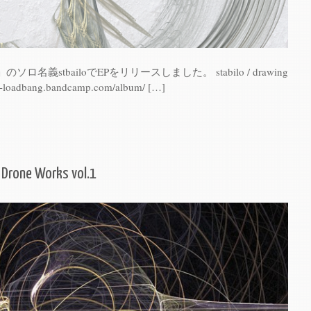
名義stbailoでEPをリリースしました。 stabilo / drawing
ilo-loadbang.bandcamp.com/album/ […]
 Drone Works vol​.​1