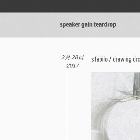
2月 28日
stabilo / drawing dro
2017