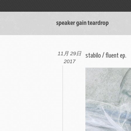
11月 29日
stabilo / fluent ep.
2017