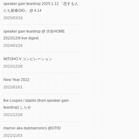
speaker gain teardrop 2025.1.12 「恋する人
たち新春GIG」 @ 4.14
2025/03/18
speaker gain teardrop @ 渋谷HOME
2023/12/9 live digest
2024/01/24
MITOHO V コンピレーション
2023/12/26
New Year 2022
2022/01/01
the Loupes / stabilo (from speaker gain
teardrop) しらせ
2021/12/28
marron aka dubmarronics @OTIS!
2021/11/03