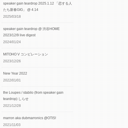
speaker gain teardrop 2025.1.12 「恋する人
たち新春GIG」 @ 4.14
2025/03/18
speaker gain teardrop @ 渋谷HOME
2023/12/9 live digest
2024/01/24
MITOHO V コンピレーション
2023/12/26
New Year 2022
2022/01/01
the Loupes / stabilo (from speaker gain
teardrop) しらせ
2021/12/28
marron aka dubmarronics @OTIS!
2021/11/03