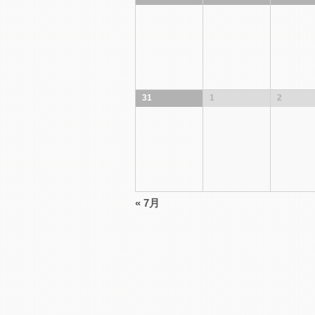
31
1
2
«
7月
カ
レ
ン
ダ
ー
月