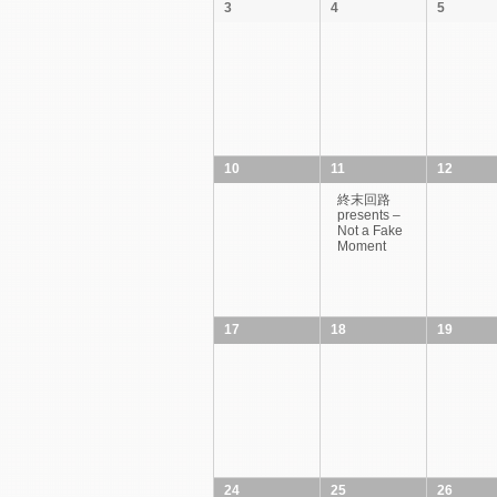
3
4
5
ゲ
ー
シ
ョ
ン
10
11
12
終末回路
presents –
Not a Fake
Moment
17
18
19
24
25
26