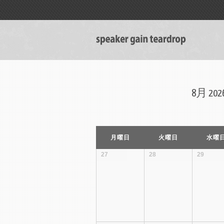
8月 2
カ
月曜日
火曜日
水曜
レ
ン
27
28
29
ダ
ー
月
ナ
ビ