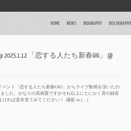
HOME
NEWS
BIOGRAPHY
DISCOGRAPH
teardrop 2025.1.12 「恋する人たち新春GIG」 @
たイベント「恋する人たち新春GIG」からライブ動画を頂いたの
しました。かなりの高画質ですがそれ以上にとにかく音の録音
ければ是非見てみてください！ :撮影 m […]