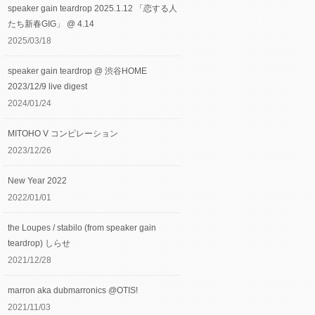
speaker gain teardrop 2025.1.12 「恋する人
たち新春GIG」 @ 4.14
2025/03/18
speaker gain teardrop @ 渋谷HOME
2023/12/9 live digest
2024/01/24
MITOHO V コンピレーション
2023/12/26
New Year 2022
2022/01/01
the Loupes / stabilo (from speaker gain
teardrop) しらせ
2021/12/28
marron aka dubmarronics @OTIS!
2021/11/03