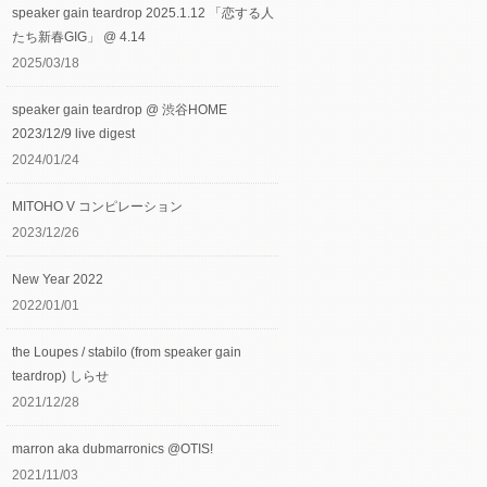
speaker gain teardrop 2025.1.12 「恋する人
たち新春GIG」 @ 4.14
2025/03/18
speaker gain teardrop @ 渋谷HOME
2023/12/9 live digest
2024/01/24
MITOHO V コンピレーション
2023/12/26
New Year 2022
2022/01/01
the Loupes / stabilo (from speaker gain
teardrop) しらせ
2021/12/28
marron aka dubmarronics @OTIS!
2021/11/03