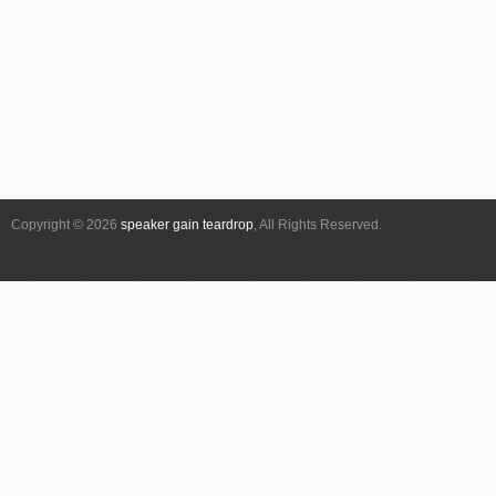
ベ
ン
ト
ナ
ビ
ゲ
ー
シ
Copyright © 2026
speaker gain teardrop
, All Rights Reserved.
ョ
ン