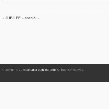
«
JUBILEE – special –
イ
ベ
ン
ト
ナ
ビ
ゲ
ー
シ
Copyright © 2026
speaker gain teardrop
, All Rights Reserved.
ョ
ン