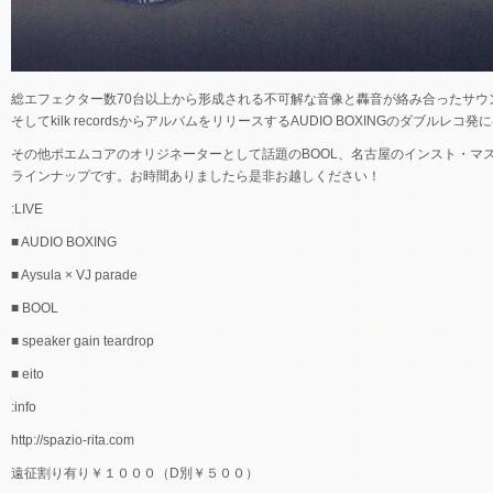
総エフェクター数70台以上から形成される不可解な音像と轟音が絡み合ったサウンド
そしてkilk recordsからアルバムをリリースするAUDIO BOXINGのダブルレ
その他ポエムコアのオリジネーターとして話題のBOOL、名古屋のインスト・マス
ラインナップです。お時間ありましたら是非お越しください！
:LIVE
■ AUDIO BOXING
■ Aysula × VJ parade
■ BOOL
■ speaker gain teardrop
■ eito
:info
http://spazio-rita.com
遠征割り有り￥１０００（D別￥５００）