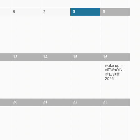
6
7
8
9
13
14
15
16
wake up. –
vIEWpOINt
喧伝巡業
2026 –
20
21
22
23