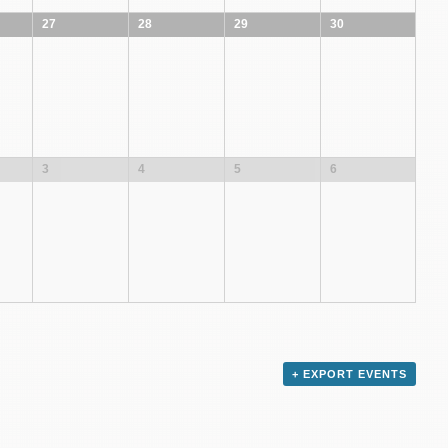
27
28
29
30
3
4
5
6
+ EXPORT EVENTS