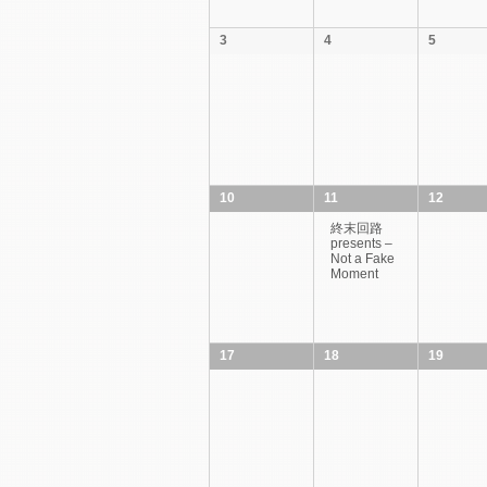
ビ
3
4
5
ゲ
ー
シ
ョ
ン
10
11
12
終末回路
presents –
Not a Fake
Moment
17
18
19