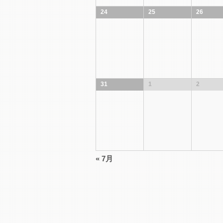
24
25
26
31
1
2
«
7月
カ
レ
ン
ダ
ー