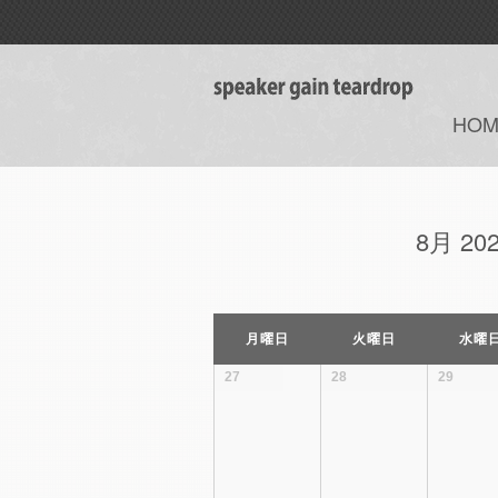
HOM
8月 2
カ
月曜日
火曜日
水曜
レ
ン
27
28
29
ダ
ー
月
ナ