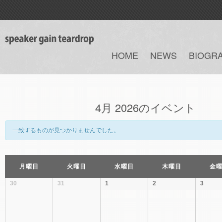
HOME
NEWS
BIOGR
4月 2026のイベント
一致するものが見つかりませんでした。
カ
月曜日
火曜日
水曜日
木曜日
金
レ
ン
30
31
1
2
3
ダ
ー
月