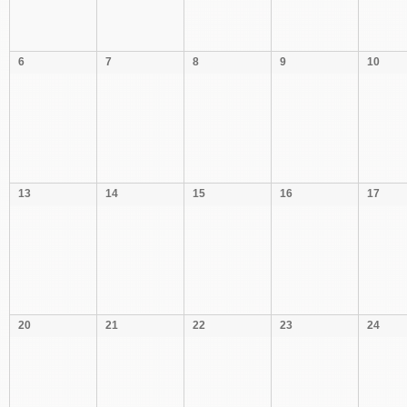
ナ
ビ
6
7
8
9
10
ゲ
ー
シ
ョ
ン
13
14
15
16
17
20
21
22
23
24