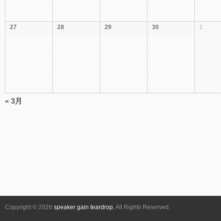
27
28
29
30
1
«
3月
カ
レ
ン
ダ
ー
月
ナ
ビ
ゲ
Copyright © 2026
speaker gain teardrop
, All Rights Reserved.
ー