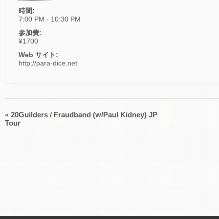
時間:
7:00 PM - 10:30 PM
参加費:
¥1700
Web サイト:
http://para-dice.net
«
20Guilders / Fraudband (w/Paul Kidney) JP
イ
Tour
ベ
ン
ト
ナ
ビ
ゲ
ー
シ