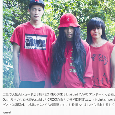
広島で人気のレコード店STEREO RECORDSとjailbird YのVO アンドーくん
Gu ホリベのソロ名義のstabiloとCRZKNY氏との非MIDI同期ユニットpink snip
ゲストはGEZAN、地元のバンドも超豪華です。お時間ありましたら是非お越し
:guest