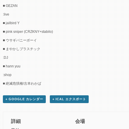
■ GEZAN
:live
■ jailbird Y
■ pink sniper (CRZKNY+stabilo)
■ ウサギバニーボーイ
■ まやかしプラスチック
:DJ
■ hann yuu
:shop
■ 絶滅危惧種/古本わかば
+ GOOGLE カレンダー
+ ICAL エクスポート
詳細
会場