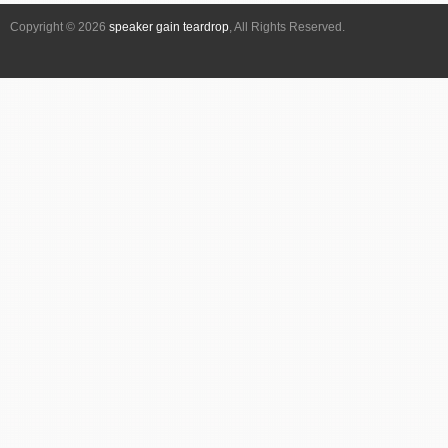
シ
Copyright © 2026
speaker gain teardrop
, All Rights Reserved.
ョ
ン