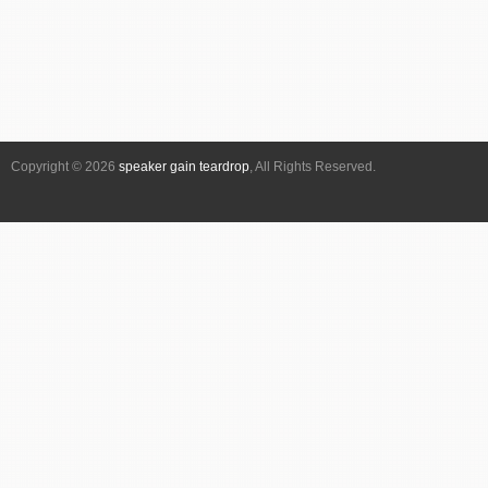
ト
ナ
ビ
ゲ
ー
シ
Copyright © 2026
speaker gain teardrop
, All Rights Reserved.
ョ
ン