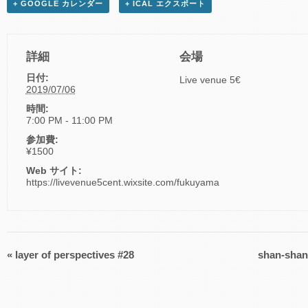
+ GOOGLE カレンダー
+ ICAL エクスポート
詳細
会場
日付:
Live venue 5€
2019/07/06
時間:
7:00 PM - 11:00 PM
参加費:
¥1500
Web サイト:
https://livevenue5cent.wixsite.com/fukuyama
«
layer of perspectives #28
shan-shan
イ
ベ
ン