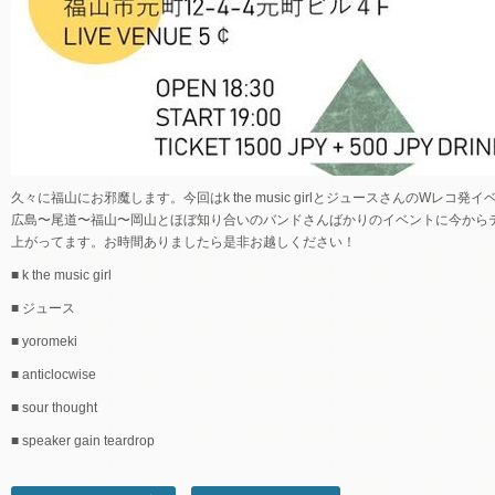
久々に福山にお邪魔します。今回はk the music girlとジュースさんのWレコ発
広島〜尾道〜福山〜岡山とほぼ知り合いのバンドさんばかりのイベントに今から
上がってます。お時間ありましたら是非お越しください！
■ k the music girl
■ ジュース
■ yoromeki
■ anticlocwise
■ sour thought
■ speaker gain teardrop