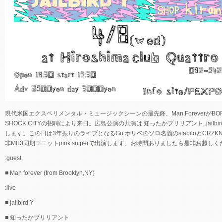
現代米国エクスペリメンタル・ミュージックシーンの最先鋒、Man ForeverがBO
SHOCK CITYの招聘により来日。広島公演の共演は 知ったかブリリアント, jailbir
します。この日は3年振りのライブとなるGu ホリベのソロ名義のstabiloとCRZK
非MIDI同期ユニットpink sniperで出演します、お時間ありましたら是非お越し
:guest
■ Man forever (from Brooklyn,NY)
:live
■ jailbird Y
■ 知ったかブリリアント