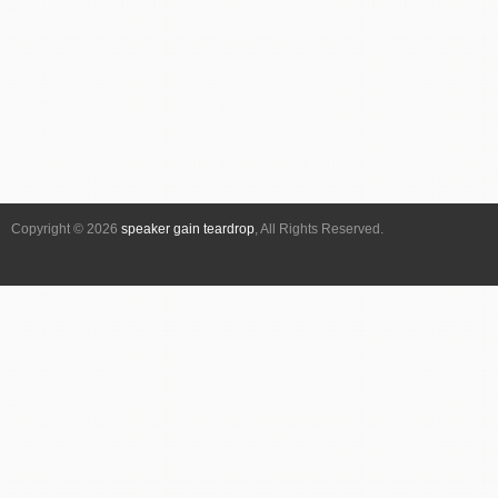
ベ
ン
ト
ナ
ビ
ゲ
ー
シ
Copyright © 2026
speaker gain teardrop
, All Rights Reserved.
ョ
ン