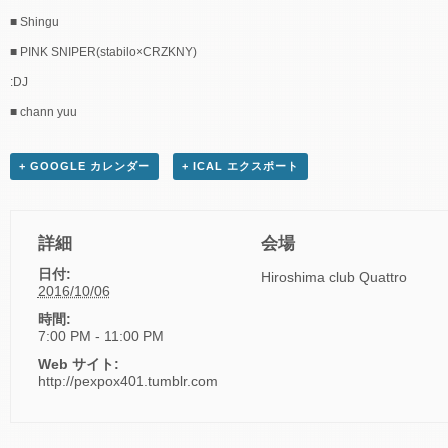
■ Shingu
■ PINK SNIPER(stabilo×CRZKNY)
:DJ
■ chann yuu
+ GOOGLE カレンダー
+ ICAL エクスポート
詳細
会場
日付:
Hiroshima club Quattro
2016/10/06
時間:
7:00 PM - 11:00 PM
Web サイト:
http://pexpox401.tumblr.com