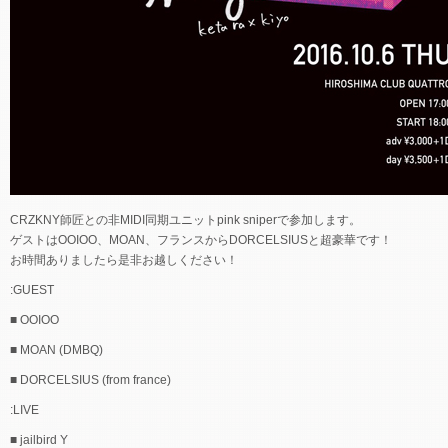
CRZKNY師匠との非MIDI同期ユニットpink sniperで参加します。
ゲストはOOIOO、MOAN、フランスからDORCELSIUSと超豪華です！
お時間ありましたら是非お越しください！
:GUEST
■ OOIOO
■ MOAN (DMBQ)
■ DORCELSIUS (from france)
:LIVE
■ jailbird Y