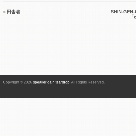
«
田舎者
SHIN-GEN-CH
イ
「c
ベ
ン
ト
ナ
ビ
ゲ
ー
シ
Copyright © 2026
speaker gain teardrop
, All Rights Reserved.
ョ
ン