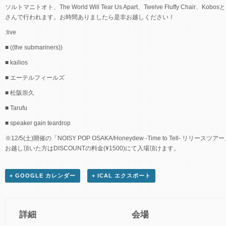
ソルトマニトオト、The World Will Tear Us Apart、Twelve Fluffy Chair、Ko
さんで行われます。お時間ありましたら是非お越しください！
:live
■ ((the submariners))
■ kailios
■ エーテルフィールズ
■ 松阪崇久
■ Tarufu
■ speaker gain teardrop
※12/5(土)開催の「NOISY POP OSAKA/Honeydew -Time to Tell- リリ
お越し頂いた方はDISCOUNTの料金(¥1500)にて入場頂けます。
+ GOOGLE カレンダー
+ ICAL エクスポート
詳細
会場