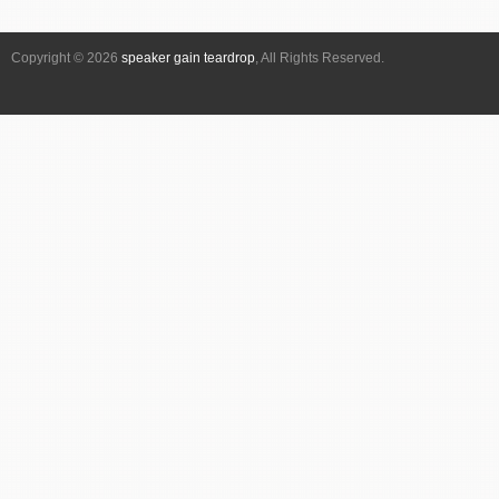
ー
シ
Copyright © 2026
speaker gain teardrop
, All Rights Reserved.
ョ
ン