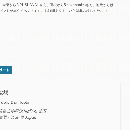
からBIRUSHANAHさん、高松から5cm assholesさん、地元からは
良いバンドが集うイベントです。お時間ありましたら是非お越しください！
スポート
会場
Public Bar Roots
広島市中区流川町7-6 第五
白菱ビル3F奥
Japan