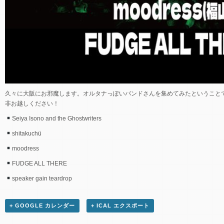
久々に大阪にお邪魔します。オルタナっぽいバンドさんを集めてみたということ
非お越しください！
Seiya Isono and the Ghostwriters
shitakuchü
moodress
FUDGE ALL THERE
speaker gain teardrop
+ GOOGLE カレンダー
+ ICAL エクスポート