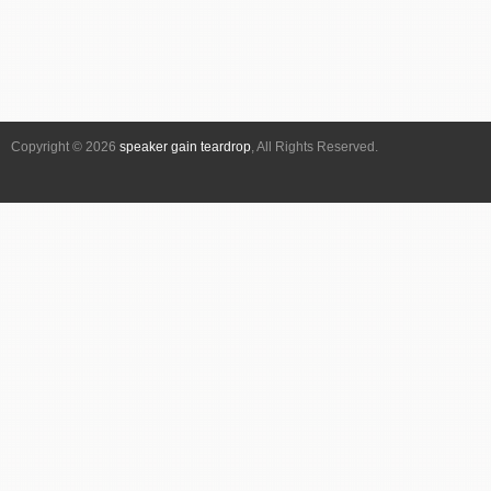
ビ
ゲ
ー
シ
ョ
Copyright © 2026
speaker gain teardrop
, All Rights Reserved.
ン