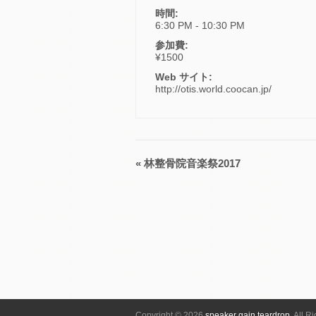
時間:
6:30 PM - 10:30 PM
参加費:
¥1500
Web サイト:
http://otis.world.coocan.jp/
«
林整骨院音楽祭2017
イ
ベ
ン
ト
ナ
ビ
ゲ
ー
シ
Copyright © 2026
speaker gain teardrop
, All R