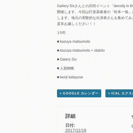
Gallery Sixさんとの共同イベント「density in th
開催します。今回は打楽器奏者の「松本一哉」
します。地元の実験的な出演者さんを集めてみ
是非お越しください！！
:LIVE
■ kazuya matsumoto
■ kazuya matsumoto + stabilo
■ Galery Six
■ 人肌蜘蛛
■ kenji katayose
+ GOOGLE カレンダー
+ ICAL エク
詳細
日付:
2017/11/18