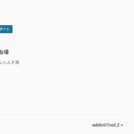
スポート
会場
ふらんす座
addict!!!vol.2
»