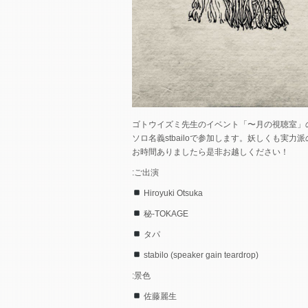
ゴトウイズミ先生のイベント「〜月の視聴室」
ソロ名義stbailoで参加します。妖しくも実
お時間ありましたら是非お越しください！
:ご出演
Hiroyuki Otsuka
秘-TOKAGE
タパ
stabilo (speaker gain teardrop)
:景色
佐藤麗生