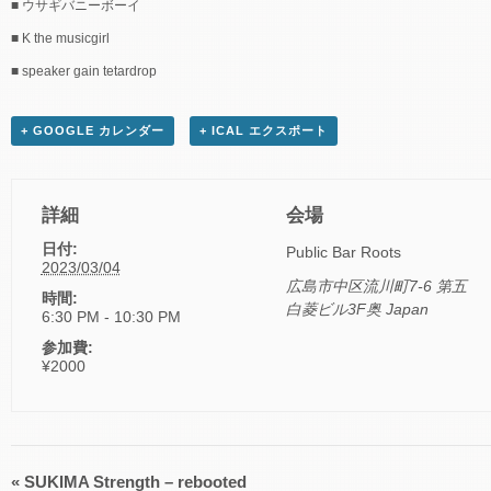
■ ウサギバニーボーイ
■ K the musicgirl
■ speaker gain tetardrop
+ GOOGLE カレンダー
+ ICAL エクスポート
詳細
会場
日付:
Public Bar Roots
2023/03/04
広島市中区流川町7-6 第五
時間:
白菱ビル3F奥
Japan
6:30 PM - 10:30 PM
参加費:
¥2000
«
SUKIMA Strength – rebooted
イ