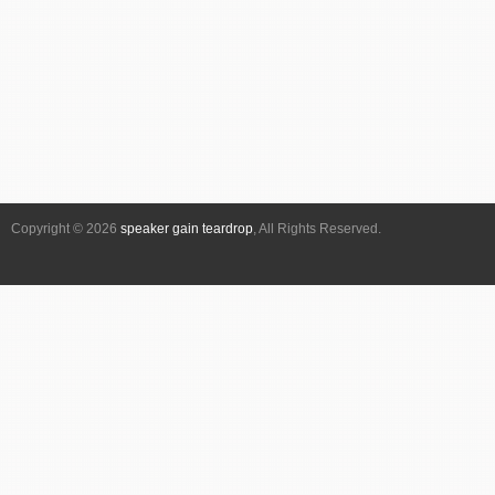
ベ
ン
ト
ナ
ビ
ゲ
ー
シ
Copyright © 2026
speaker gain teardrop
, All Rights Reserved.
ョ
ン