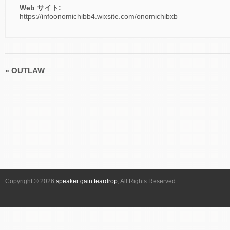
Web サイト:
https://infoonomichibb4.wixsite.com/onomichibxb
«
OUTLAW
イ
ベ
ン
ト
ナ
ビ
ゲ
ー
シ
Copyright © 2026
speaker gain teardrop
, All Rights Reserved.
ョ
ン