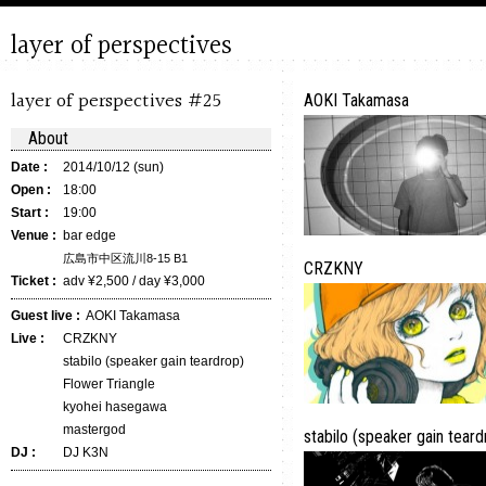
layer of perspectives
layer of perspectives #25
AOKI Takamasa
About
Date :
2014/10/12 (sun)
Open :
18:00
Start :
19:00
Venue :
bar edge
広島市中区流川8-15 B1
CRZKNY
Ticket :
adv ¥2,500 / day ¥3,000
Guest live :
AOKI Takamasa
Live :
CRZKNY
stabilo (speaker gain teardrop)
Flower Triangle
kyohei hasegawa
mastergod
stabilo (speaker gain teard
DJ :
DJ K3N