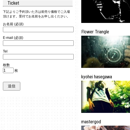
Ticket
下記よりご予約頂いた方は前売り価格でご入場
頂けます。受付でお名前をお申し出ください。
お名前 (必須)
Flower Triangle
E-mail (必須)
Tel
枚数
枚
kyohei hasegawa
mastergod