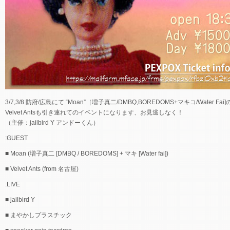
3/7,3/8 防府/広島にて “Moan”［増子真二/DMBQ,BOREDOMS+マキコ/Water F
Velvet Antsも引き連れてのイベントになります、お見逃しなく！
（主催：jailbird Y アンドーくん）
:GUEST
■ Moan (増子真二 [DMBQ / BOREDOMS] + マキ [Water fai])
■ Velvet Ants (from 名古屋)
:LIVE
■ jailbird Y
■ まやかしプラスチック