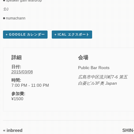
■ speaker gain teardrop
:DJ
■ numachann
+ GOOGLE カレンダー
+ ICAL エクスポート
詳細
会場
日付:
Public Bar Roots
2015/03/08
広島市中区流川町7-6 第五
時間:
白菱ビル3F奥
Japan
7:00 PM - 11:00 PM
参加費:
¥1500
«
inbreed
SHIN
イ