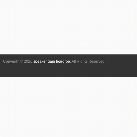
ベ
ン
ト
ナ
ビ
ゲ
ー
シ
Copyright © 2026
speaker gain teardrop
, All Rights Reserved.
ョ
ン