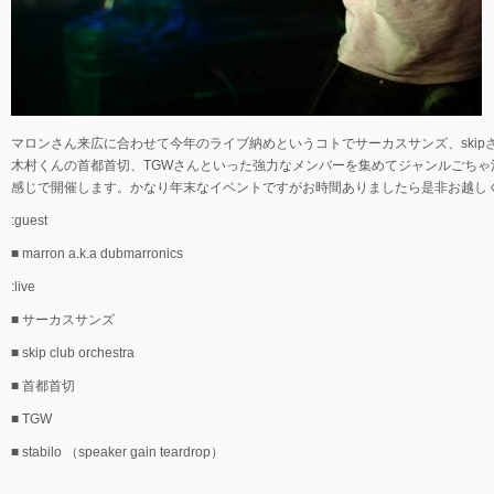
マロンさん来広に合わせて今年のライブ納めというコトでサーカスサンズ、skip
木村くんの首都首切、TGWさんといった強力なメンバーを集めてジャンルごちゃ
感じで開催します。かなり年末なイベントですがお時間ありましたら是非お越し
:guest
■ marron a.k.a dubmarronics
:live
■ サーカスサンズ
■ skip club orchestra
■ 首都首切
■ TGW
■ stabilo （speaker gain teardrop）