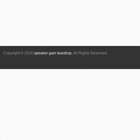
ン
ト
ナ
ビ
ゲ
ー
シ
Copyright © 2026
speaker gain teardrop
, All Rights Reserved.
ョ
ン