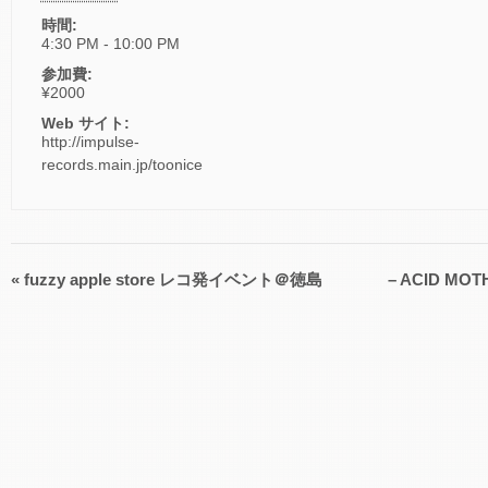
時間:
4:30 PM - 10:00 PM
参加費:
¥2000
Web サイト:
http://impulse-
records.main.jp/toonice
«
fuzzy apple store レコ発イベント＠徳島
– ACID MOTH
イ
ベ
ン
ト
ナ
ビ
ゲ
ー