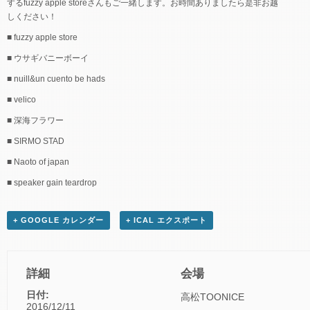
するfuzzy apple storeさんもご一緒します。お時間ありましたら是非お越
しください！
■ fuzzy apple store
■ ウサギバニーボーイ
■ nuill&un cuento be hads
■ velico
■ 深海フラワー
■ SIRMO STAD
■ Naoto of japan
■ speaker gain teardrop
+ GOOGLE カレンダー
+ ICAL エクスポート
詳細
会場
日付:
高松TOONICE
2016/12/11