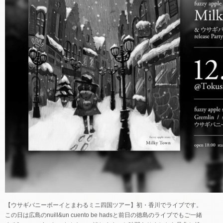
【ウサギバニーボーイとまわるミニ四国ツアー】初・香川でライブです。
この日は広島のnuill&un cuento be hadsと前日の徳島のライブでもご一緒