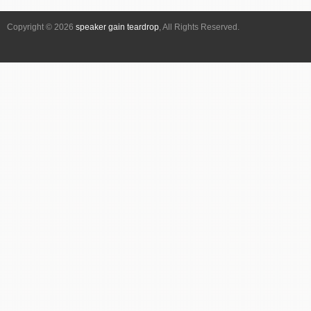
シ
Copyright © 2026
speaker gain teardrop
, All Rights Reserved.
ョ
ン