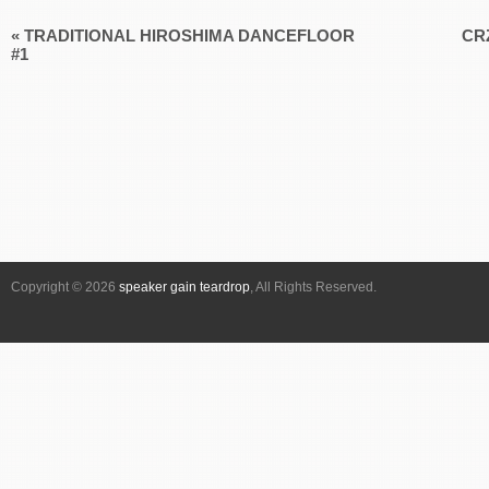
«
TRADITIONAL HIROSHIMA DANCEFLOOR
CR
イ
#1
ベ
ン
ト
ナ
ビ
ゲ
ー
シ
Copyright © 2026
speaker gain teardrop
, All Rights Reserved.
ョ
ン