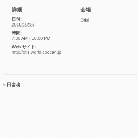
詳細
会場
日付:
Otis!
2018/10/16
時間:
7:30 AM - 10:00 PM
Web サイト:
http://otis.world.coocan.jp
«
田舎者
イ
ベ
ン
ト
ナ
ビ
ゲ