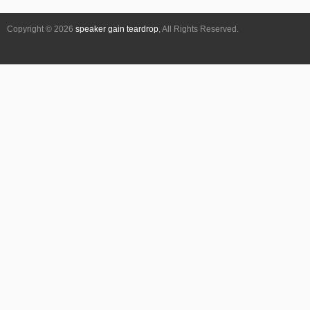
ー
シ
Copyright © 2026
speaker gain teardrop
, All Rights Reserved.
ョ
ン