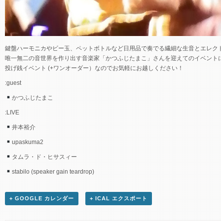
鍵盤ハーモニカやビー玉、ペットボトルなど日用品で奏でる繊細な生音とエレク
唯一無二の音世界を作り出す音楽家「かつふじたまこ」さんを迎えてのイベント
投げ銭イベント (+ワンオーダー）なのでお気軽にお越しください！
:guest
かつふじたまこ
:LIVE
井本裕介
upaskuma2
タムラ・ド・ヒサスィー
stabilo (speaker gain teardrop)
+ GOOGLE カレンダー
+ ICAL エクスポート