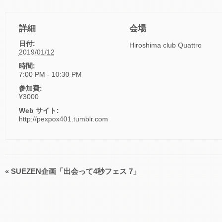
詳細
会場
日付:
Hiroshima club Quattro
2019/01/12
時間:
7:00 PM - 10:30 PM
参加費:
¥3000
Web サイト:
http://pexpox401.tumblr.com
«
SUEZEN企画「出会って4秒フェス 7」
イ
ベ
ン
ト