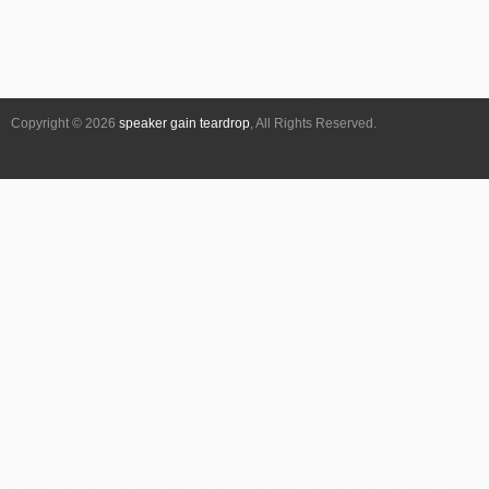
ナ
ビ
ゲ
ー
シ
Copyright © 2026
speaker gain teardrop
, All Rights Reserved.
ョ
ン