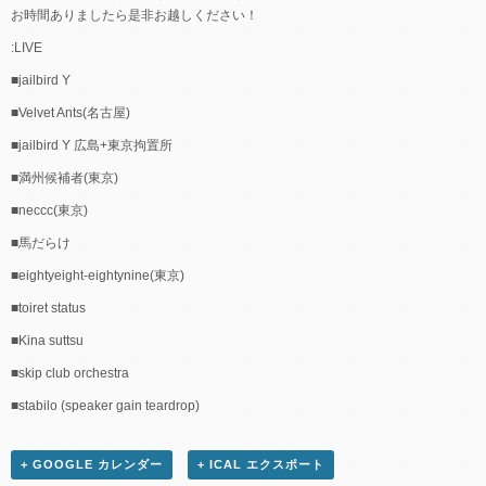
お時間ありましたら是非お越しください！
:LIVE
■jailbird Y
■Velvet Ants(名古屋)
■jailbird Y 広島+東京拘置所
■満州候補者(東京)
■neccc(東京)
■馬だらけ
■eightyeight-eightynine(東京)
■toiret status
■Kina suttsu
■skip club orchestra
■stabilo (speaker gain teardrop)
+ GOOGLE カレンダー
+ ICAL エクスポート