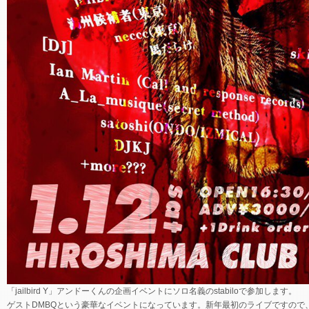
「jailbird Y」アンドーくんの企画イベントにソロ名義のstabiloで参加します。
ゲストDMBQという豪華なイベントになっています。新年最初のライブですので