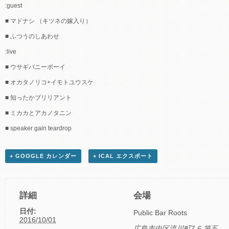
:guest
■ マドナシ （キツネの嫁入り）
■ ふつうのしあわせ
:live
■ ウサギバニーボーイ
■ オカタノリコ+イモトユウスケ
■ 知ったかブリリアント
■ ミカカとアカノタニン
■ speaker gain teardrop
+ GOOGLE カレンダー
+ ICAL エクスポート
詳細
会場
日付:
Public Bar Roots
2016/10/01
広島市中区流川町7-6 第五