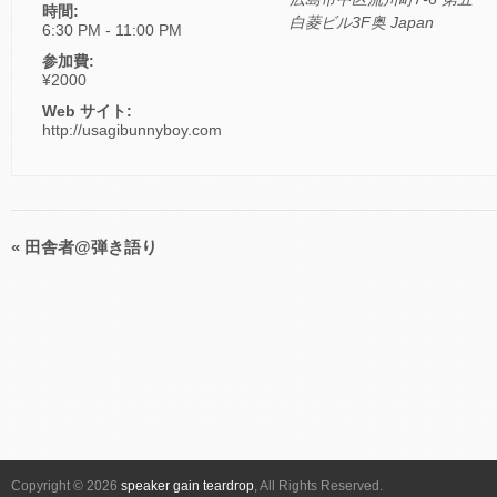
時間:
白菱ビル3F奥
Japan
6:30 PM - 11:00 PM
参加費:
¥2000
Web サイト:
http://usagibunnyboy.com
«
田舎者@弾き語り
イ
ベ
ン
ト
ナ
ビ
ゲ
ー
シ
Copyright © 2026
speaker gain teardrop
, All Rights Reserved.