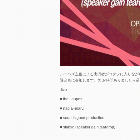
ルーペズ主催による出演者がコタツに入りなが
謎企画に参加します。笑 お時間ありましたら
:live
■ the Loupes
■ naola+maru
■ sounds good production
■ stabilo (speaker gain teardrop)