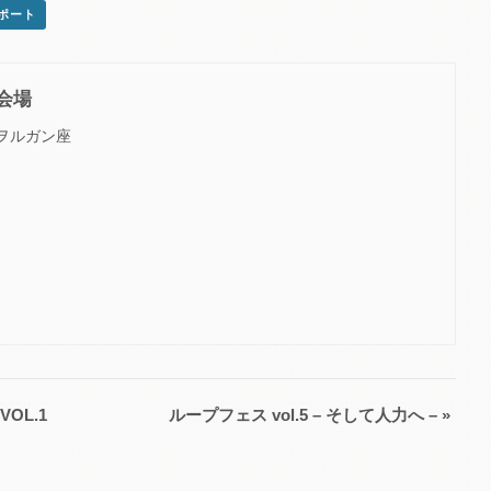
スポート
会場
ヲルガン座
OL.1
ループフェス vol.5 – そして人力へ –
»