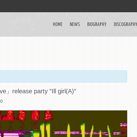
HOME
NEWS
BIOGRAPHY
DISCOGRAPH
elease party ”Ill girl(A)”
00