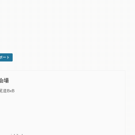
スポート
会場
尾道BxB