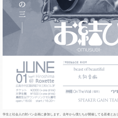
学生と社会人の対バン企画に参加します。去年から僕たちが開催してる若者とお