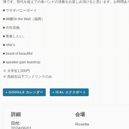
弾です。世代を超えての各バンドの演奏をお楽しみ頂けると思います。お時間あ
■ ウサギバニーボーイ
■ 神棚On the Wall（福岡）
■ 方向音痴
■ 青春したい。
■ oNe’s
■ beast of beautiful
■ speaker gain teardrop
※ 大学生1,500円
※ 高校生以下ワンドリンクのみ
+ GOOGLE カレンダー
+ ICAL エクスポート
詳細
会場
日付:
Roxette
2024/06/01