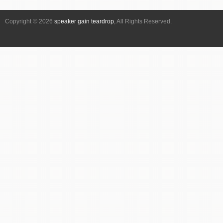
シ
Copyright © 2026
speaker gain teardrop
, All Rights Reserved.
ョ
ン