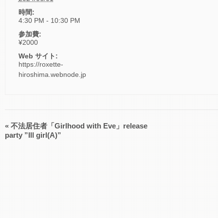
時間:
4:30 PM - 10:30 PM
参加費:
¥2000
Web サイト:
https://roxette-
hiroshima.webnode.jp
«
不法居住者「Girlhood with Eve」release
イ
party ”Ill girl(A)”
ベ
ン
ト
ナ
ビ
ゲ
ー