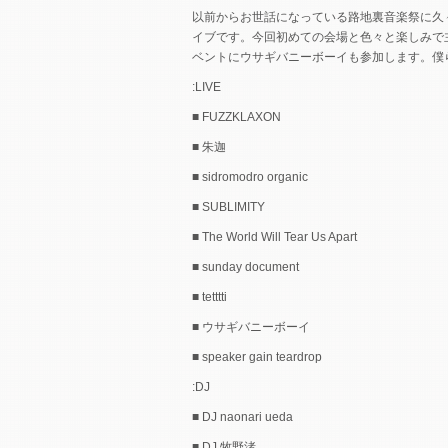
以前からお世話になっている路地裏音楽祭に久々
イブです。今回初めての会場と色々と楽しみで
ベントにウサギバニーボーイも参加します。僕
:LIVE
■ FUZZKLAXON
■ 朱迦
■ sidromodro organic
■ SUBLIMITY
■ The World Will Tear Us Apart
■ sunday document
■ tetttti
■ ウサギバニーボーイ
■ speaker gain teardrop
:DJ
■ DJ naonari ueda
■ DJ 牧野渚