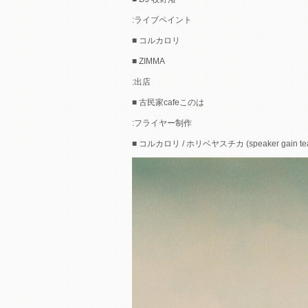
:ライブペイント
■ コルカロリ
■ ZIMMA
:出店
■ 古民家cafeこのは
:フライヤー制作
■ コルカロリ / ホリベヤスチカ (speaker gain tea