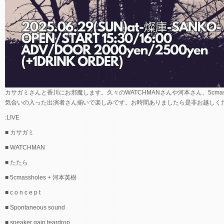
カサガミさんと香川にお邪魔します。久々のWATCHMANさんや河本さん、5cmass
気合いの入った出演者さん揃いで楽しみです。お時間ありましたら是非お越しく
:LIVE
■ カサガミ
■ WATCHMAN
■ たたら
■ 5cmassholes + 河本英樹
■ c o n c e p t
■ Spontaneous sound
■ speaker gain teardrop