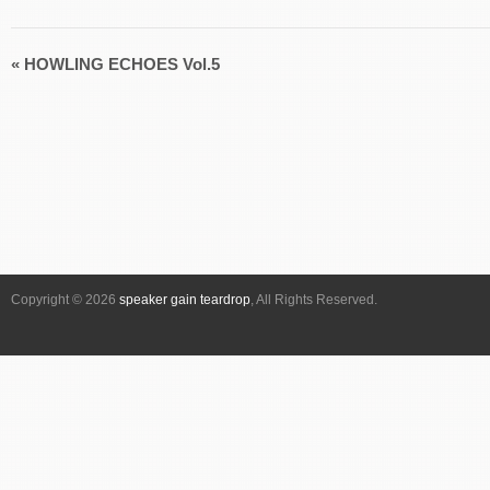
«
HOWLING ECHOES Vol.5
イ
ベ
ン
ト
ナ
ビ
ゲ
ー
シ
Copyright © 2026
speaker gain teardrop
, All Rights Reserved.
ョ
ン