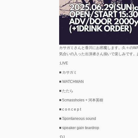
カサガミさんと香川にお邪魔します。久々のWATC
気合いの入った出演者さん揃いで楽しみです。
:LIVE
■ カサガミ
■ WATCHMAN
■ たたら
■ 5cmassholes + 河本英樹
■ c o n c e p t
■ Spontaneous sound
■ speaker gain teardrop
:DJ