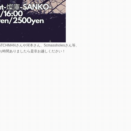
HMANさんや河本さん、5cmassholesさん等、
お時間ありましたら是非お越しください！