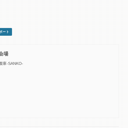
スポート
会場
燦庫-SANKO-